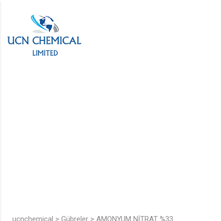
AMONYUM NİTRAT
ucnchemical
>
Gübreler
>
AMONYUM NİTRAT %33