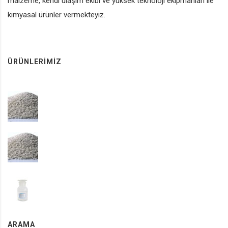
malzeme, kendi ulaşım ekibi ve yüksek teknoloji ekipmanları ile
kimyasal ürünler vermekteyiz.
HAKKIMIZDA
ÜRÜNLERIMIZ
AMMONIUM NITRATE
Gübreler
AMMONIUM NITRATE
FERTILIZERS
Methly Alcohol
INDUSTRIAL CHEMICALS
ARAMA