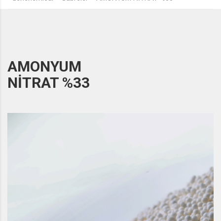
AMONYUM
NİTRAT %33