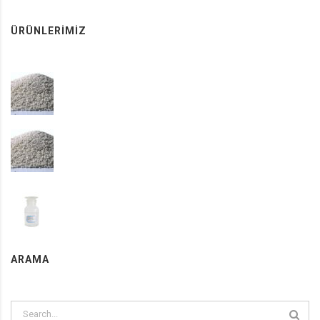
ÜRÜNLERIMIZ
AMMONIUM NITRATE
Gübreler
AMMONIUM NITRATE
FERTILIZERS
Methly Alcohol
INDUSTRIAL CHEMICALS
ARAMA